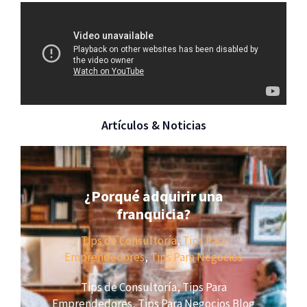
Artículos & Noticias
¿Porqué adquirir una
franquicia?
Tips de Consultoría
,
Tips Para
Emprendedores
,
Tips Para Negocios
Tips de Consultoría, Tips Para
Emprendedores, Tips Para Negocios Blog