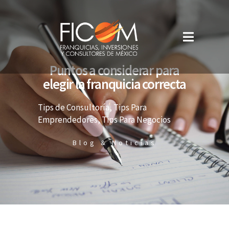
Puntos a considerar para
elegir la franquicia correcta
Tips de Consultoría
,
Tips Para
Emprendedores
,
Tips Para Negocios
Blog & Noticias